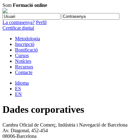
Som
Formació online
La contrasenya?
Perfil
Certificat digital
Metodologia
Inscripció
Bonificació
Cursos
Notícies
Recursos
Contacte
Idioma
ES
EN
Dades corporatives
Cambra Oficial de Comerç, Indústria i Navegació de Barcelona
Av. Diagonal, 452-454
08006-Barcelona