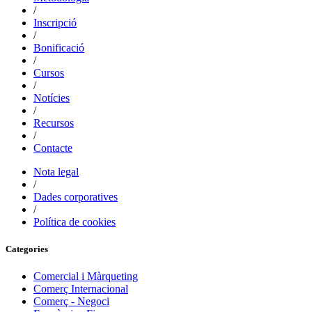
/
Inscripció
/
Bonificació
/
Cursos
/
Notícies
/
Recursos
/
Contacte
Nota legal
/
Dades corporatives
/
Política de cookies
Categories
Comercial i Màrqueting
Comerç Internacional
Comerç - Negoci