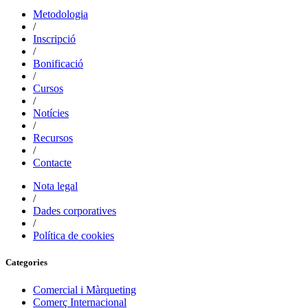
Metodologia
/
Inscripció
/
Bonificació
/
Cursos
/
Notícies
/
Recursos
/
Contacte
Nota legal
/
Dades corporatives
/
Política de cookies
Categories
Comercial i Màrqueting
Comerç Internacional