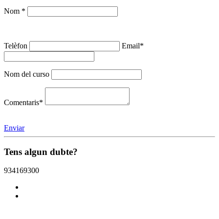
Nom *
Telèfon
Email*
Nom del curso
Comentaris*
Enviar
Tens algun dubte?
934169300