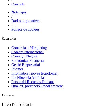
Contacte
Nota legal
/
Dades corporatives
/
Política de cookies
Categories
Comercial i Màrqueting
Comerç Internacional
Comerç - Negoci
Econòmica-Financera
Gestió Empresarial
Idiomes
Informàtica i noves tecnologies
Intel·ligència Artificial
Personal i Recursos Humans
Qualitat, prevenció i medi ambient
Contacte
Direcció de contacte