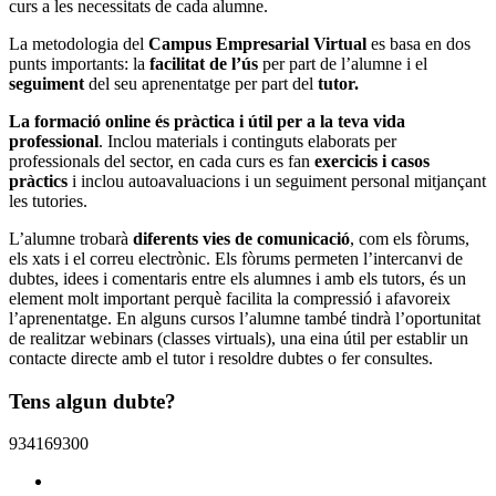
curs a les necessitats de cada alumne.
La metodologia del
Campus Empresarial Virtual
es basa en dos
punts importants: la
facilitat de l’ús
per part de l’alumne i el
seguiment
del seu aprenentatge per part del
tutor.
La formació online és pràctica i útil per a la teva vida
professional
. Inclou materials i continguts elaborats per
professionals del sector, en cada curs es fan
exercicis i casos
pràctics
i inclou autoavaluacions i un seguiment personal mitjançant
les tutories.
L’alumne trobarà
diferents vies de comunicació
, com els fòrums,
els xats i el correu electrònic. Els fòrums permeten l’intercanvi de
dubtes, idees i comentaris entre els alumnes i amb els tutors, és un
element molt important perquè facilita la compressió i afavoreix
l’aprenentatge. En alguns cursos l’alumne també tindrà l’oportunitat
de realitzar webinars (classes virtuals), una eina útil per establir un
contacte directe amb el tutor i resoldre dubtes o fer consultes.
Tens algun dubte?
934169300