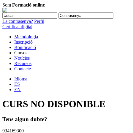
Som
Formació online
La contrasenya?
Perfil
Certificat digital
Metodologia
Inscripció
Bonificació
Cursos
Notícies
Recursos
Contacte
Idioma
ES
EN
CURS NO DISPONIBLE
Tens algun dubte?
934169300