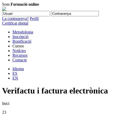
Som
Formació online
La contrasenya?
Perfil
Certificat digital
Metodologia
Inscripció
Bonificació
Cursos
Notícies
Recursos
Contacte
Idioma
ES
EN
Verifactu i factura electrònica
Inici
23