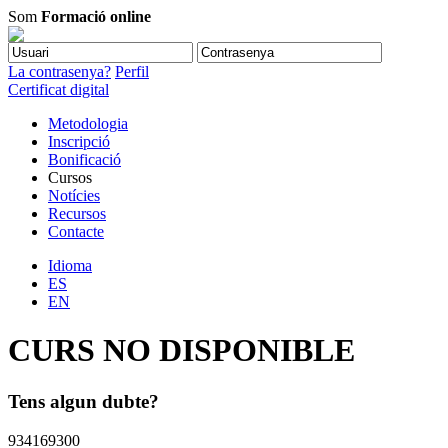
Som
Formació online
La contrasenya?
Perfil
Certificat digital
Metodologia
Inscripció
Bonificació
Cursos
Notícies
Recursos
Contacte
Idioma
ES
EN
CURS NO DISPONIBLE
Tens algun dubte?
934169300