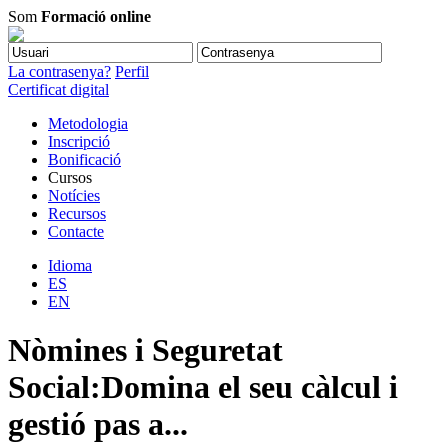
Som
Formació online
La contrasenya?
Perfil
Certificat digital
Metodologia
Inscripció
Bonificació
Cursos
Notícies
Recursos
Contacte
Idioma
ES
EN
Nòmines i Seguretat
Social:Domina el seu càlcul i
gestió pas a...