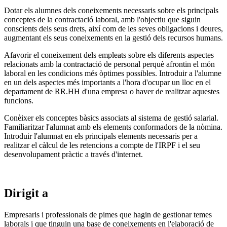
Dotar els alumnes dels coneixements necessaris sobre els principals
conceptes de la contractació laboral, amb l'objectiu que siguin
conscients dels seus drets, així com de les seves obligacions i deures,
augmentant els seus coneixements en la gestió dels recursos humans.
Afavorir el coneixement dels empleats sobre els diferents aspectes
relacionats amb la contractació de personal perquè afrontin el món
laboral en les condicions més òptimes possibles. Introduir a l'alumne
en un dels aspectes més importants a l'hora d'ocupar un lloc en el
departament de RR.HH d'una empresa o haver de realitzar aquestes
funcions.
Conèixer els conceptes bàsics associats al sistema de gestió salarial.
Familiaritzar l'alumnat amb els elements conformadors de la nòmina.
Introduir l'alumnat en els principals elements necessaris per a
realitzar el càlcul de les retencions a compte de l'IRPF i el seu
desenvolupament pràctic a través d'internet.
Dirigit a
Empresaris i professionals de pimes que hagin de gestionar temes
laborals i que tinguin una base de coneixements en l'elaboració de