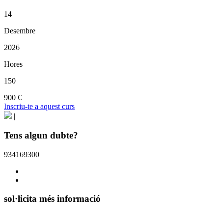
14
Desembre
2026
Hores
150
900 €
Inscriu-te a aquest curs
|
Tens algun dubte?
934169300
sol·licita més informació