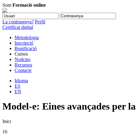
Som
Formació online
La contrasenya?
Perfil
Certificat digital
Metodologia
Inscripció
Bonificació
Cursos
Notícies
Recursos
Contacte
Idioma
ES
EN
Model-e: Eines avançades per la
Inici
16