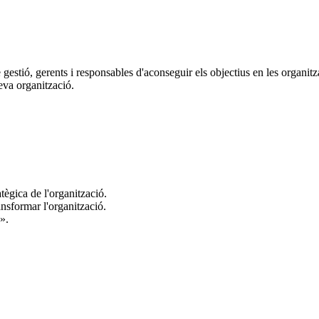
de gestió, gerents i responsables d'aconseguir els objectius en les organit
eva organització.
ègica de l'organització.
ansformar l'organització.
».