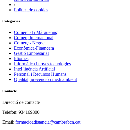
/
Política de cookies
Categories
Comercial i Màrqueting
Comerç Internacional
Comerç - Negoci
Econòmica-Financera
Gestió Empresarial
Idiomes
Informàtica i noves tecnologies
Intel·ligència Artificial
Personal i Recursos Humans
Qualitat, prevenció i medi ambient
Contacte
Direcció de contacte
Telèfon: 934169300
Email:
formacioadistancia@cambrabcn.cat