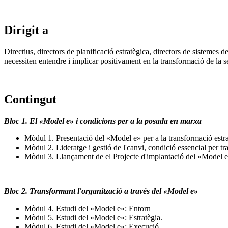
Dirigit a
Directius, directors de planificació estratègica, directors de sistemes 
necessiten entendre i implicar positivament en la transformació de la s
Contingut
Bloc 1. El «Model e» i condicions per a la posada en marxa
Mòdul 1. Presentació del «Model e» per a la transformació estrat
Mòdul 2. Lideratge i gestió de l'canvi, condició essencial per tr
Mòdul 3. Llançament de el Projecte d'implantació del «Model e
Bloc 2. Transformant l'organització a través del «Model e»
Mòdul 4. Estudi del «Model e»: Entorn
Mòdul 5. Estudi del «Model e»: Estratègia.
Mòdul 6. Estudi del «Model e»: Execució.