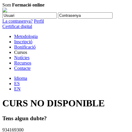
Som
Formació online
La contrasenya?
Perfil
Certificat digital
Metodologia
Inscripció
Bonificació
Cursos
Notícies
Recursos
Contacte
Idioma
ES
EN
CURS NO DISPONIBLE
Tens algun dubte?
934169300