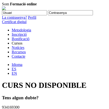
Som
Formació online
La contrasenya?
Perfil
Certificat digital
Metodologia
Inscripció
Bonificació
Cursos
Notícies
Recursos
Contacte
Idioma
ES
EN
CURS NO DISPONIBLE
Tens algun dubte?
934169300