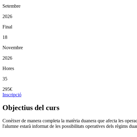
Setembre
2026
Final
18
Novembre
2026
Hores
35
295€
Inscripció
Objectius del curs
Conèixer de manera completa la matèria duanera que afecta les operacio
l'alumne estarà informat de les possibilitats operatives dels règims d