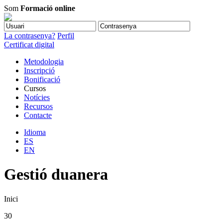
Som
Formació online
La contrasenya?
Perfil
Certificat digital
Metodologia
Inscripció
Bonificació
Cursos
Notícies
Recursos
Contacte
Idioma
ES
EN
Gestió duanera
Inici
30