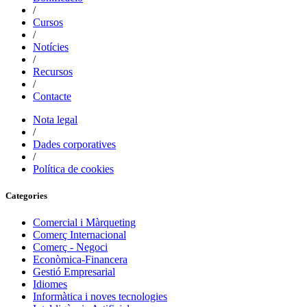
/
Cursos
/
Notícies
/
Recursos
/
Contacte
Nota legal
/
Dades corporatives
/
Política de cookies
Categories
Comercial i Màrqueting
Comerç Internacional
Comerç - Negoci
Econòmica-Financera
Gestió Empresarial
Idiomes
Informàtica i noves tecnologies