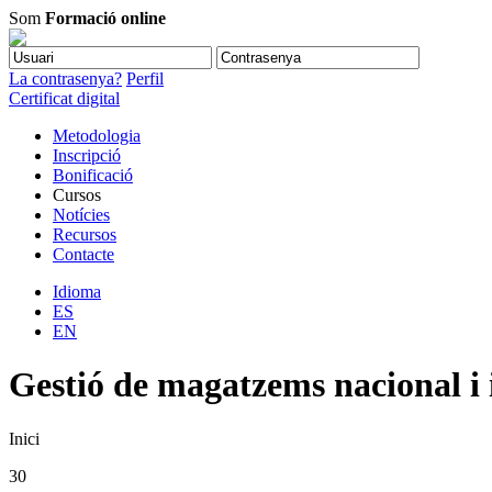
Som
Formació online
La contrasenya?
Perfil
Certificat digital
Metodologia
Inscripció
Bonificació
Cursos
Notícies
Recursos
Contacte
Idioma
ES
EN
Gestió de magatzems nacional i 
Inici
30