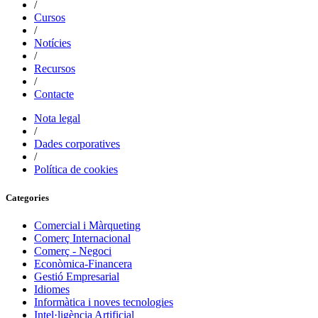
/
Cursos
/
Notícies
/
Recursos
/
Contacte
Nota legal
/
Dades corporatives
/
Política de cookies
Categories
Comercial i Màrqueting
Comerç Internacional
Comerç - Negoci
Econòmica-Financera
Gestió Empresarial
Idiomes
Informàtica i noves tecnologies
Intel·ligència Artificial