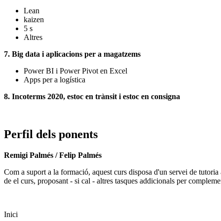
Lean
kaizen
5 s
Altres
7. Big data i aplicacions per a magatzems
Power BI i Power Pivot en Excel
Apps per a logística
8. Incoterms 2020, estoc en trànsit i estoc en consigna
Perfil dels ponents
Remigi Palmés / Felip Palmés
Com a suport a la formació, aquest curs disposa d'un servei de tutoria 
de el curs, proposant - si cal - altres tasques addicionals per compleme
Inici