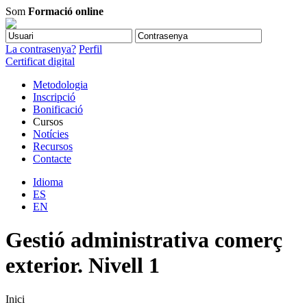
Som
Formació online
La contrasenya?
Perfil
Certificat digital
Metodologia
Inscripció
Bonificació
Cursos
Notícies
Recursos
Contacte
Idioma
ES
EN
Gestió administrativa comerç
exterior. Nivell 1
Inici