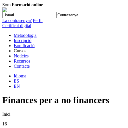
Som
Formació online
La contrasenya?
Perfil
Certificat digital
Metodologia
Inscripció
Bonificació
Cursos
Notícies
Recursos
Contacte
Idioma
ES
EN
Finances per a no financers
Inici
16