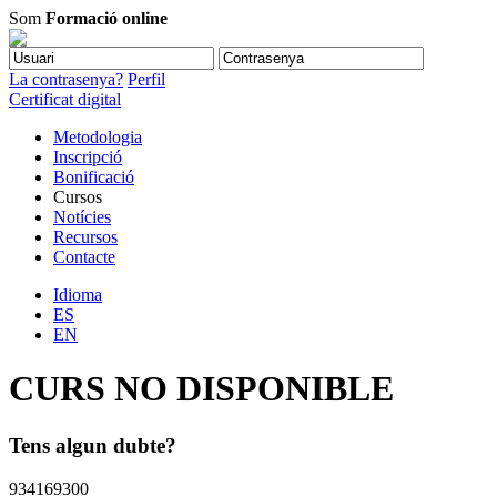
Som
Formació online
La contrasenya?
Perfil
Certificat digital
Metodologia
Inscripció
Bonificació
Cursos
Notícies
Recursos
Contacte
Idioma
ES
EN
CURS NO DISPONIBLE
Tens algun dubte?
934169300