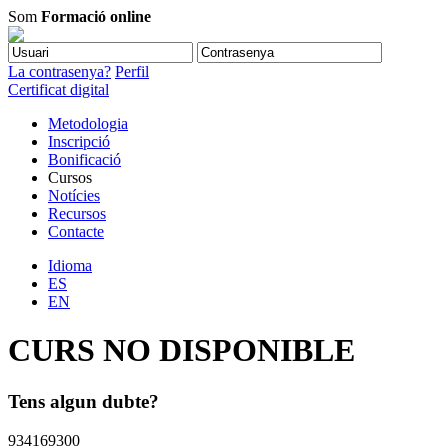
Som
Formació online
La contrasenya?
Perfil
Certificat digital
Metodologia
Inscripció
Bonificació
Cursos
Notícies
Recursos
Contacte
Idioma
ES
EN
CURS NO DISPONIBLE
Tens algun dubte?
934169300