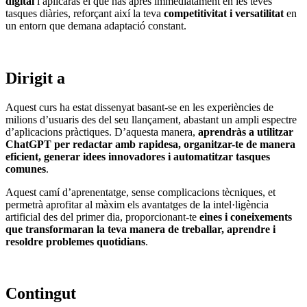
digital
i aplicaràs el que has après immediatament en les teves
tasques diàries, reforçant així la teva
competitivitat i versatilitat
en
un entorn que demana adaptació constant.
Dirigit a
Aquest curs ha estat dissenyat basant-se en les experiències de
milions d’usuaris des del seu llançament, abastant un ampli espectre
d’aplicacions pràctiques. D’aquesta manera,
aprendràs a utilitzar
ChatGPT per redactar amb rapidesa, organitzar-te de manera
eficient, generar idees innovadores i automatitzar tasques
comunes
.
Aquest camí d’aprenentatge, sense complicacions tècniques, et
permetrà aprofitar al màxim els avantatges de la intel·ligència
artificial des del primer dia, proporcionant-te
eines i coneixements
que transformaran la teva manera de treballar, aprendre i
resoldre problemes quotidians
.
Contingut