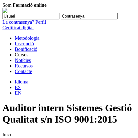
Som
Formació online
La contrasenya?
Perfil
Certificat digital
Metodologia
Inscripció
Bonificació
Cursos
Notícies
Recursos
Contacte
Idioma
ES
EN
Auditor intern Sistemes Gestió
Qualitat s/n ISO 9001:2015
Inici