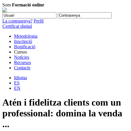
Som
Formació online
La contrasenya?
Perfil
Certificat digital
Metodologia
Inscripció
Bonificació
Cursos
Notícies
Recursos
Contacte
Idioma
ES
EN
Atén i fidelitza clients com un
professional: domina la venda
...